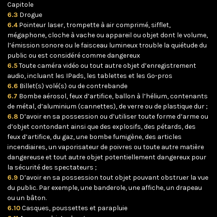
Capitole
6.3
Drogue
6.4
Pointeur laser, trompette à air comprimé, sifflet,
mégaphone, cloche à vache ou appareil ou objet dont le volume,
l’émission sonore ou le faisceau lumineux trouble la quiétude du
public ou est considéré comme dangereux
6.5
Toute caméra vidéo ou tout autre objet d’enregistrement
audio, incluant les IPads, les tablettes et les Go-pros
6.6
Billet(s) volé(s) ou de contrebande
6.7
Bombe aérosol, feux d’artifice, ballon à l’hélium, contenants
de métal, d’aluminium (cannettes), de verre ou de plastique dur ;
6.8
D’avoir en sa possession ou d’utiliser toute forme d’arme ou
d’objet contondant ainsi que des explosifs, des pétards, des
feux d’artifice, du gaz, une bombe fumigène, des articles
incendiaires, un vaporisateur de poivres ou toute autre matière
dangereuse et tout autre objet potentiellement dangereux pour
la sécurité des spectateurs ;
6.9
D’avoir en sa possession tout objet pouvant obstruer la vue
du public. Par exemple, une banderole, une affiche, un drapeau
ou un bâton.
6.10
Casques, poussettes et parapluie