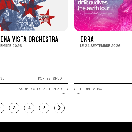
UENA VISTA ORCHESTRA
ERRA
TEMBRE 2026
LE 24 SEPTEMBRE 2026
H30
PORTES 19H30
SOUPER-SPECTACLE 17H30
HEURE 18H30
2
3
4
5