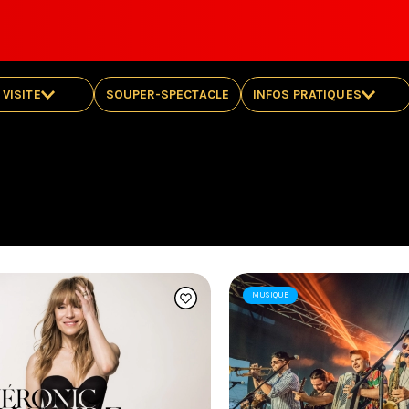
 VISITE
SOUPER-SPECTACLE
INFOS PRATIQUES
PLANS DE SALLE
BILLETTERIE
URATION
RÈGLEMENTS
E
FAQ
MOBILITÉ RÉDUITE
OBJETS PERDUS
MUSIQUE