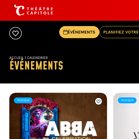
ÉVÉNEMENTS
PLANIFIEZ VOTRE
SE RENDRE
HÉBERGEMENT
OFFRE DE RESTA
ACCUEIL
|
CALENDRIER
ÉVÉNEMENTS
MOBILITÉ RÉDUIT
RÈGLEMENTS
FAQ
MUSIQUE
MUSIQUE