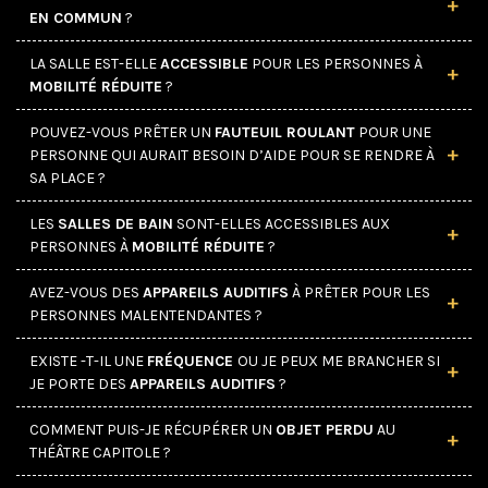
EN COMMUN
?
Transférer »
Transférer »
LA SALLE EST-ELLE
ACCESSIBLE
POUR LES PERSONNES À
MOBILITÉ RÉDUITE
?
Transférer à ».
POUVEZ-VOUS PRÊTER UN
FAUTEUIL ROULANT
POUR UNE
PERSONNE QUI AURAIT BESOIN D’AIDE POUR SE RENDRE À
SA PLACE ?
Transférer le billet ».
L’APPLICATION
LES
SALLES DE BAIN
SONT-ELLES ACCESSIBLES AUX
PERSONNES À
MOBILITÉ RÉDUITE
?
AVEZ-VOUS DES
APPAREILS AUDITIFS
À PRÊTER POUR LES
PERSONNES MALENTENDANTES ?
centre d’aide
EXISTE -T-IL UNE
FRÉQUENCE
OU JE PEUX ME BRANCHER SI
JE PORTE DES
APPAREILS AUDITIFS
?
COMMENT PUIS-JE RÉCUPÉRER UN
OBJET PERDU
AU
THÉÂTRE CAPITOLE ?